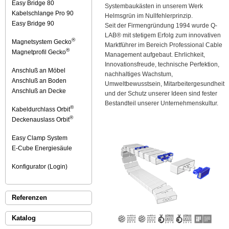
Easy Bridge 80
Systembaukästen in unserem Werk
Kabelschlange Pro 90
Helmsgrün im Nullfehlerprinzip.
Easy Bridge 90
Seit der Firmengründung 1994 wurde Q-
LAB® mit stetigem Erfolg zum innovativen
®
Magnetsystem Gecko
Marktführer im Bereich Professional Cable
®
Magnetprofil Gecko
Management aufgebaut. Ehrlichkeit,
Innovationsfreude, technische Perfektion,
Anschluß an Möbel
nachhaltiges Wachstum,
Anschluß an Boden
Umweltbewusstsein, Mitarbeitergesundheit
Anschluß an Decke
und der Schutz unserer Ideen sind fester
Bestandteil unserer Unternehmenskultur.
®
Kabeldurchlass Orbit
®
Deckenauslass Orbit
Easy Clamp System
E-Cube Energiesäule
Konfigurator (Login)
Referenzen
Katalog