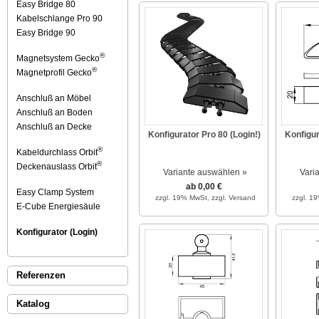
Easy Bridge 80
Kabelschlange Pro 90
Easy Bridge 90
®
Magnetsystem Gecko
®
Magnetprofil Gecko
Anschluß an Möbel
Anschluß an Boden
Anschluß an Decke
Konfigurator Pro 80 (Login!)
Konfigur
®
Kabeldurchlass Orbit
®
Deckenauslass Orbit
Variante auswählen »
Vari
ab 0,00 €
Easy Clamp System
zzgl. 19% MwSt,
zzgl. Versand
zzgl. 1
E-Cube Energiesäule
Konfigurator (Login)
Referenzen
Katalog