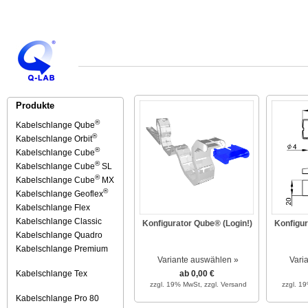
Produkte
®
Kabelschlange Qube
®
Kabelschlange Orbit
®
Kabelschlange Cube
®
Kabelschlange Cube
SL
®
Kabelschlange Cube
MX
®
Kabelschlange Geoflex
Kabelschlange Flex
Kabelschlange Classic
Konfigurator Qube® (Login!)
Konfigur
Kabelschlange Quadro
Kabelschlange Premium
Variante auswählen »
Vari
Kabelschlange Tex
ab 0,00 €
zzgl. 19% MwSt,
zzgl. Versand
zzgl. 1
Kabelschlange Pro 80