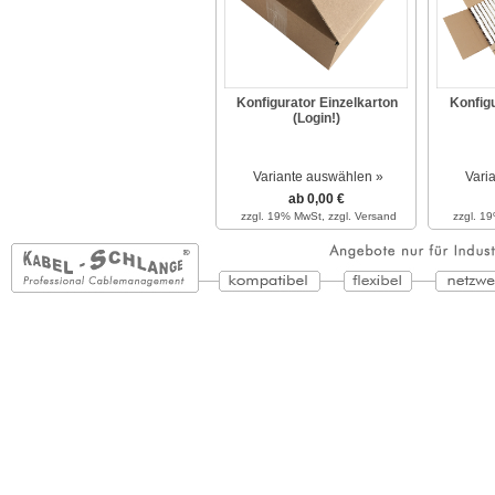
Konfigurator Einzelkarton
Konfig
(Login!)
Variante auswählen »
Vari
ab 0,00 €
zzgl. 19% MwSt,
zzgl. Versand
zzgl. 1