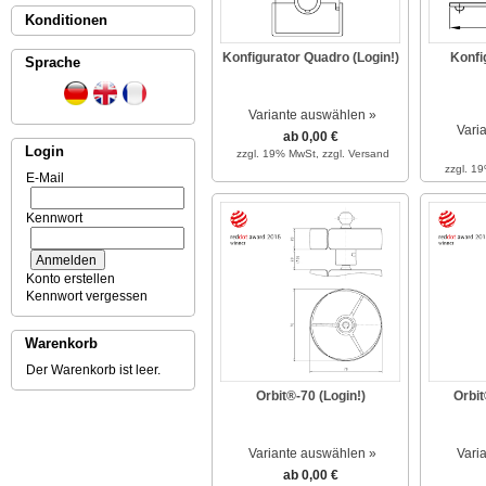
Konditionen
Konfigurator Quadro (Login!)
Konfi
Sprache
Variante auswählen »
Vari
ab 0,00 €
Login
zzgl. 19% MwSt,
zzgl. Versand
zzgl. 1
E-Mail
Kennwort
Konto erstellen
Kennwort vergessen
Warenkorb
Der Warenkorb ist leer.
Orbit®-70 (Login!)
Orbit
Variante auswählen »
Vari
ab 0,00 €