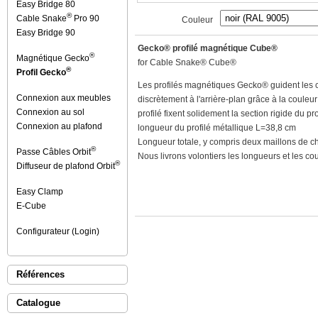
Easy Bridge 80
®
Cable Snake
Pro 90
Couleur
Easy Bridge 90
Gecko® profilé magnétique Cube®
®
Magnétique Gecko
for Cable Snake® Cube®
®
Profil Gecko
Les profilés magnétiques Gecko® guident les câ
Connexion aux meubles
discrètement à l'arrière-plan grâce à la coule
Connexion au sol
profilé fixent solidement la section rigide du pro
Connexion au plafond
longueur du profilé métallique L=38,8 cm
Longueur totale, y compris deux maillons de 
®
Passe Câbles Orbit
Nous livrons volontiers les longueurs et les c
®
Diffuseur de plafond Orbit
Easy Clamp
E-Cube
Configurateur (Login)
Références
Catalogue