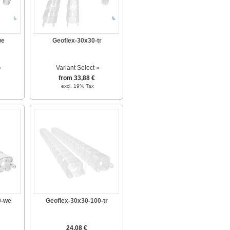
we
Geoflex-30x30-tr
»
Variant Select »
from 33,88 €
excl. 19% Tax
0-we
Geoflex-30x30-100-tr
24,08 €