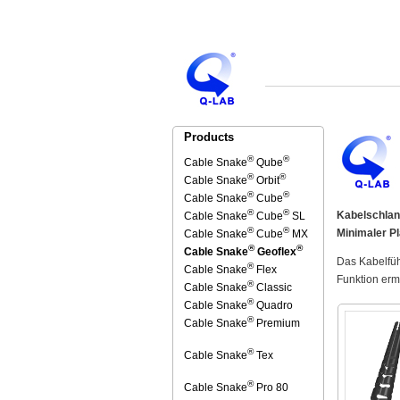
Products
®
®
Cable Snake
Qube
®
®
Cable Snake
Orbit
®
®
Cable Snake
Cube
®
®
Kabelschlan
Cable Snake
Cube
SL
®
®
Minimaler P
Cable Snake
Cube
MX
®
®
Cable Snake
Geoflex
Das Kabelfüh
®
Cable Snake
Flex
Funktion erm
®
Cable Snake
Classic
®
Cable Snake
Quadro
®
Cable Snake
Premium
®
Cable Snake
Tex
®
Cable Snake
Pro 80