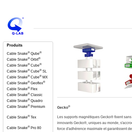
Produits
®
®
Cable Snake
Qube
®
®
Cable Snake
Orbit
®
®
Cable Snake
Cube
®
®
Cable Snake
Cube
SL
®
®
Cable Snake
Cube
MX
®
®
Cable Snake
Geoflex
®
Cable Snake
Flex
®
Cable Snake
Classic
®
Cable Snake
Quadro
®
Cable Snake
Premium
®
Gecko
®
Les supports magnétiques Gecko® fixent sans 
Cable Snake
Tex
innovants Gecko®, uniques au monde, s'accroc
®
Cable Snake
Pro 80
force d'adhérence maximale et garantissent d