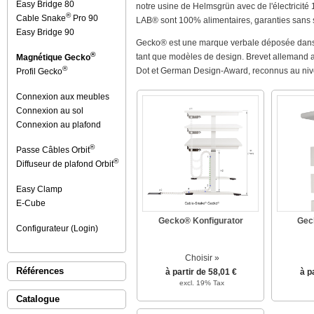
Easy Bridge 80
notre usine de Helmsgrün avec de l'électricité 1
®
Cable Snake
Pro 90
LAB® sont 100% alimentaires, garanties sans 
Easy Bridge 90
Gecko® est une marque verbale déposée dans t
®
tant que modèles de design. Brevet allemand a
Magnétique Gecko
®
Dot et German Design-Award, reconnus au nivea
Profil Gecko
Connexion aux meubles
Connexion au sol
Connexion au plafond
®
Passe Câbles Orbit
®
Diffuseur de plafond Orbit
Easy Clamp
E-Cube
Gecko® Konfigurator
Gec
Configurateur (Login)
Choisir »
Références
à partir de 58,01 €
à p
excl. 19% Tax
Catalogue