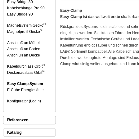
Easy Bridge 80
Kabelschlange Pro 90
Easy-Clamp
Easy Bridge 90
Easy-Clamp ist das weltweit erste skalierbar
®
Magnetsystem Gecko
Rückgrat des Systems ist ein stabiles und seh
®
Magnetprofil Gecko
eingeklipst werden. Steckdosen führender Her
installiert werden. Technische Geräte und Lade
Anschluß an Möbel
Kabelführung erfolgt sauber und schnell durc
Anschluß an Boden
LAB® Sortiment kompatibel. Alle Kabelschlan
Anschluß an Decke
Durch die werkzeugfreie Montage sind Erstaus
Clamp wird stetig weiter ausgebaut und kann i
®
Kabeldurchlass Orbit
®
Deckenauslass Orbit
Easy Clamp System
E-Cube Energiesäule
Konfigurator (Login)
Referenzen
Katalog