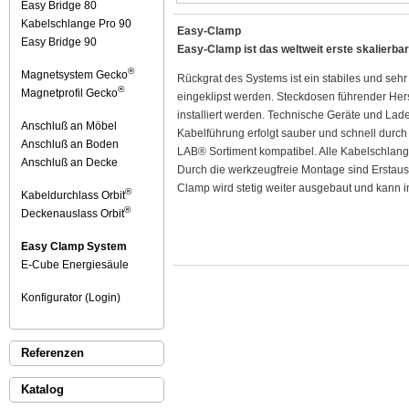
Easy Bridge 80
Kabelschlange Pro 90
Easy-Clamp
Easy Bridge 90
Easy-Clamp ist das weltweit erste skalierbar
®
Magnetsystem Gecko
Rückgrat des Systems ist ein stabiles und seh
®
Magnetprofil Gecko
eingeklipst werden. Steckdosen führender Her
installiert werden. Technische Geräte und Lade
Anschluß an Möbel
Kabelführung erfolgt sauber und schnell durc
Anschluß an Boden
LAB® Sortiment kompatibel. Alle Kabelschlan
Anschluß an Decke
Durch die werkzeugfreie Montage sind Erstaus
Clamp wird stetig weiter ausgebaut und kann i
®
Kabeldurchlass Orbit
®
Deckenauslass Orbit
Easy Clamp System
E-Cube Energiesäule
Konfigurator (Login)
Referenzen
Katalog