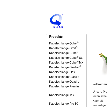
Produkte
®
Kabelschlange Qube
®
Kabelschlange Orbit
®
Kabelschlange Cube
®
Kabelschlange Cube
SL
®
Kabelschlange Cube
MX
®
Kabelschlange Geoflex
Kabelschlange Flex
Kabelschlange Classic
Kabelschlange Quadro
Willkomm
Kabelschlange Premium
Unsere Pr
Kabelschlange Tex
technische
Klarheit.
Kabelschlange Pro 80
Wir fertige