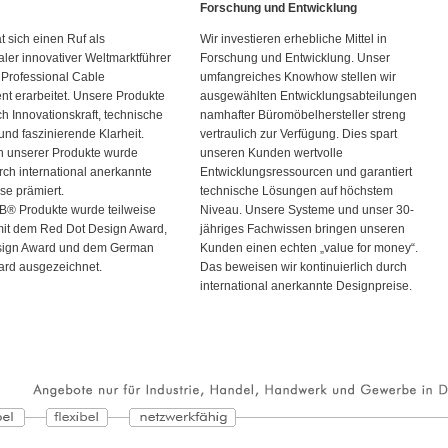
Forschung und Entwicklung
 sich einen Ruf als
Wir investieren erhebliche Mittel in
aler innovativer Weltmarktführer
Forschung und Entwicklung. Unser
 Professional Cable
umfangreiches Knowhow stellen wir
 erarbeitet. Unsere Produkte
ausgewählten Entwicklungsabteilungen
ch Innovationskraft, technische
namhafter Büromöbelhersteller streng
und faszinierende Klarheit.
vertraulich zur Verfügung. Dies spart
n unserer Produkte wurde
unseren Kunden wertvolle
rch international anerkannte
Entwicklungsressourcen und garantiert
se prämiert.
technische Lösungen auf höchstem
B® Produkte wurde teilweise
Niveau. Unsere Systeme und unser 30-
it dem Red Dot Design Award,
jähriges Fachwissen bringen unseren
sign Award und dem German
Kunden einen echten „value for money“.
ard ausgezeichnet.
Das beweisen wir kontinuierlich durch
international anerkannte Designpreise.