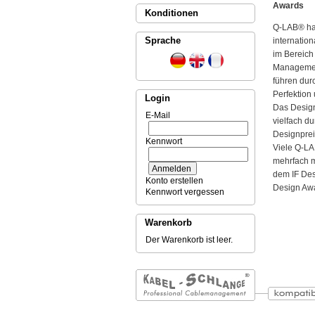
Awards
Konditionen
Q-LAB® hat
Sprache
internation
im Bereich
Management
führen dur
Perfektion 
Login
Das Desig
E-Mail
vielfach du
Designprei
Kennwort
Viele Q-LA
mehrfach m
dem IF De
Konto erstellen
Design Aw
Kennwort vergessen
Warenkorb
Der Warenkorb ist leer.