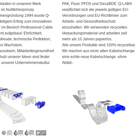
kästen in unserem Werk
PAK, Fluor, PFOS und DecaBDE. Q-LAB®
im Nullfehlerprinzip.
verpflichtet sich die jeweils gültigen EU-
irmengründung 1994 wurde Q-
Verordnungen und EU-Richtlinien zum
tetigem Erfolg zum innovativen
Arbeits- und Gesundheitsschutz
r im Bereich Professional Cable
einzuhalten. Wir verwenden recyceltes
 aufgebaut. Ehrlichkeit,
Verpackungsmaterial und arbeiten seit
sfreude, technische Perfektion,
mehr als 10 Jahren papierlos.
ges Wachstum,
Alle unsere Produkte sind 100% recycelbar.
sstsein, Mitarbeitergesundheit
Wir machen aus einer alten Kabelschlange
hutz unserer Ideen sind fester
eine echte neue Kabelschlange -ohne
l unserer Unternehmenskultur.
Abfall-.