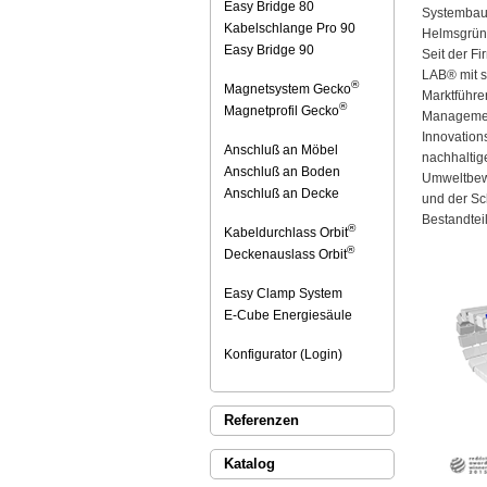
Easy Bridge 80
Systembau
Kabelschlange Pro 90
Helmsgrün 
Easy Bridge 90
Seit der F
LAB® mit s
®
Magnetsystem Gecko
Marktführe
®
Magnetprofil Gecko
Management
Innovation
Anschluß an Möbel
nachhalti
Anschluß an Boden
Umweltbewu
Anschluß an Decke
und der Sc
Bestandtei
®
Kabeldurchlass Orbit
®
Deckenauslass Orbit
Easy Clamp System
E-Cube Energiesäule
Konfigurator (Login)
Referenzen
Katalog