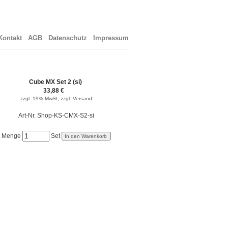
ontakt
AGB
Datenschutz
Impressum
Cube MX Set 2 (si)
33,88 €
zzgl. 19% MwSt,
zzgl. Versand
Art-Nr. Shop-KS-CMX-S2-si
Menge
Set