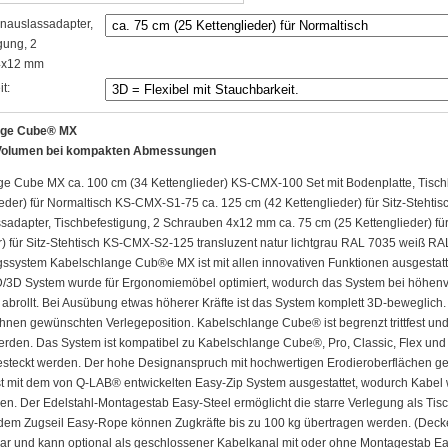
enauslassadapter,
gung, 2
4x12 mm
t:
nge Cube® MX
Volumen bei kompakten Abmessungen
e Cube MX ca. 100 cm (34 Kettenglieder) KS-CMX-100 Set mit Bodenplatte, Tisc
ieder) für Normaltisch KS-CMX-S1-75 ca. 125 cm (42 Kettenglieder) für Sitz-Steht
adapter, Tischbefestigung, 2 Schrauben 4x12 mm ca. 75 cm (25 Kettenglieder) f
r) für Sitz-Stehtisch KS-CMX-S2-125 transluzent natur lichtgrau RAL 7035 weiß 
ssystem Kabelschlange Cub®e MX ist mit allen innovativen Funktionen ausgestatte
2D/3D System wurde für Ergonomiemöbel optimiert, wodurch das System bei höhenv
abrollt. Bei Ausübung etwas höherer Kräfte ist das System komplett 3D-beweglich. D
 Ihnen gewünschten Verlegeposition. Kabelschlange Cube® ist begrenzt trittfest u
rden. Das System ist kompatibel zu Kabelschlange Cube®, Pro, Classic, Flex und F
teckt werden. Der hohe Designanspruch mit hochwertigen Erodieroberflächen g
 mit dem von Q-LAB® entwickelten Easy-Zip System ausgestattet, wodurch Kabel 
n. Der Edelstahl-Montagestab Easy-Steel ermöglicht die starre Verlegung als Ti
 dem Zugseil Easy-Rope können Zugkräfte bis zu 100 kg übertragen werden. (Dec
r und kann optional als geschlossener Kabelkanal mit oder ohne Montagestab Easy