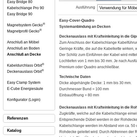
Easy Bridge 80
Ausführung
Kabelschlange Pro 90
Easy Bridge 90
Easy-Cover-Quadro
®
Magnetsystem Gecko
Systemanbindung an Decken
®
Magnetprofil Gecko
Deckenauslass mit Krafteinleitung in die Gi
Anschluß an Möbel
Zum Anschluss der Kabelschlange Kabelführun
Anschluß an Boden
Geringe Kräfte, die auf die Kabelkette wirken, 
Anschluß an Decke
Der Schlitz zum Einführen der Kabel wird mitte
Lochtiefen von 1 mm bis 30 mm. Je nach Ausfüh
®
Kabeldurchlass Orbit
Premium oder Quadro anschließbar.
®
Deckenauslass Orbit
Technische Daten
Easy Clamp System
Dicke abgehängte Decke: 1 mm bis 30 mm.
E-Cube Energiesäule
Durchmesser Bund = 100 mm
Einbauöffnung = 80 mm
Konfigurator (Login)
Deckenauslass mit Krafteinleitung in die Ro
Zugkräfte, welche auf die Kabelschlange einwi
Referenzen
Entsprechende Dübel werden in der Rohdecke 
Kabelschlange werden im Abstand von ca. 50 cm
Katalog
Rohdecke geleitet wird. Durch Abtrennen der R