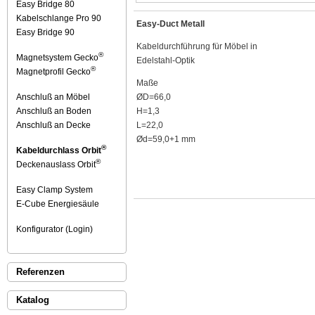
Easy Bridge 80
Kabelschlange Pro 90
Easy-Duct Metall
Easy Bridge 90
Kabeldurchführung für Möbel in
®
Magnetsystem Gecko
Edelstahl-Optik
®
Magnetprofil Gecko
Maße
Anschluß an Möbel
ØD=66,0
Anschluß an Boden
H=1,3
Anschluß an Decke
L=22,0
Ød=59,0+1 mm
®
Kabeldurchlass Orbit
®
Deckenauslass Orbit
Easy Clamp System
E-Cube Energiesäule
Konfigurator (Login)
Referenzen
Katalog