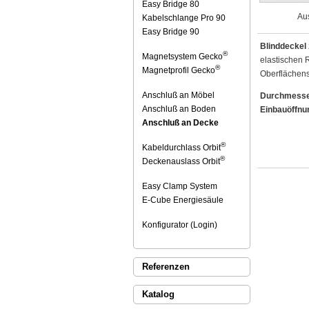
Easy Bridge 80
Au
Kabelschlange Pro 90
Easy Bridge 90
Blinddeckel
®
Magnetsystem Gecko
elastischen R
®
Magnetprofil Gecko
Oberflächenst
Anschluß an Möbel
Durchmesse
Anschluß an Boden
Einbauöffnu
Anschluß an Decke
®
Kabeldurchlass Orbit
®
Deckenauslass Orbit
Easy Clamp System
E-Cube Energiesäule
Konfigurator (Login)
Referenzen
Katalog