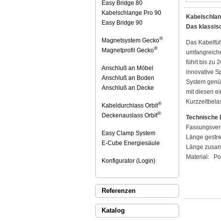
Easy Bridge 80
Kabelschlange Pro 90
Kabelschlan
Easy Bridge 90
Das klassis
®
Magnetsystem Gecko
Das Kabelfüh
®
Magnetprofil Gecko
umfangreiche
führt bis zu
Anschluß an Möbel
innovative S
Anschluß an Boden
System genüg
Anschluß an Decke
mit diesen e
Kurzzeitbela
®
Kabeldurchlass Orbit
®
Deckenauslass Orbit
Technische 
Fassungsver
Easy Clamp System
Länge gestre
E-Cube Energiesäule
Länge zusa
Material: Po
Konfigurator (Login)
Referenzen
Katalog